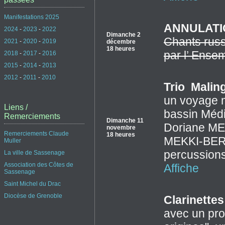
Manifestations 2025
ANNULATI
2024
-
2023
-
2022
Dimanche 2
Chants rus
2021
-
2020
-
2019
décembre
18 heures
par l’ Ense
2018
-
2017
-
2016
2015
-
2014
-
2013
2012
-
2011
-
2010
Trio Malin
un voyage m
Liens /
bassin Médi
Remerciements
Dimanche 11
Doriane MEK
novembre
Remerciements Claude
18 heures
MEKKI-BERR
Muller
percussions
La ville de Sassenage
Association des Côtes de
Affiche
Sassenage
Saint Michel du Drac
Diocèse de Grenoble
Clarinette
avec un pro