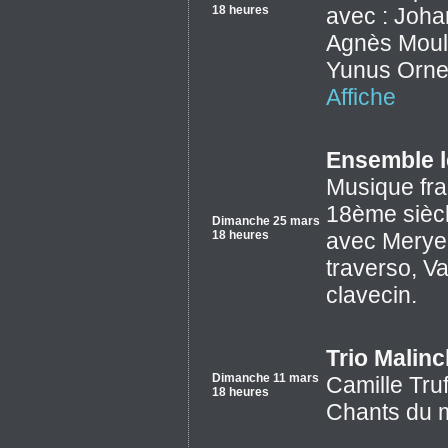
18 heures
avec : Joha
Agnès Moulin
Yunus Ornek,
Affiche
Ensemble l
Musique fra
18ème sièc
Dimanche 25 mars
18 heures
avec Merye
traverso, V
clavecin.
Trio Malin
Dimanche 11 mars
Camille Truf
18 heures
Chants du 