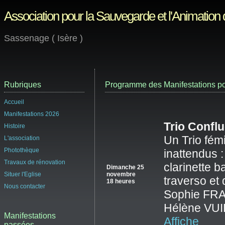
Association pour la Sauvegarde et l'Animation
Sassenage ( Isère )
Rubriques
Programme des Manifestations po
Accueil
Manifestations 2026
Trio Confl
Histoire
Un Trio fém
L'association
Photothèque
inattendus :
Travaux de rénovation
clarinette b
Dimanche 25
Situer l'Eglise
novembre
traverso et
18 heures
Nous contacter
Sophie FR
Hélène VU
Manifestations
Affiche
passées