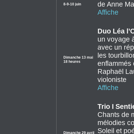
de Anne Ma
8-9-10 juin
Affiche
Duo Léa l’O
un voyage à
avec un rép
les tourbill
Dimanche 13 mai
18 heures
enflammés d
Raphaël Lau
violoniste
Affiche
Trio I Sentie
Chants de m
mélodies cor
Soleil et p
Dimanche 29 avril