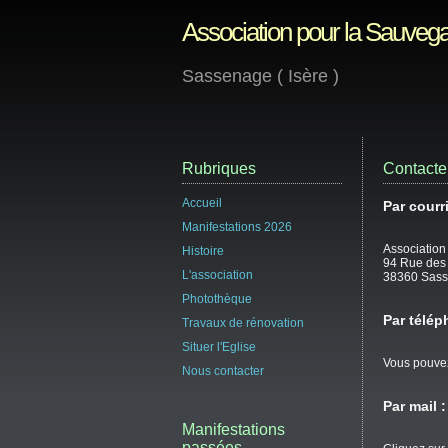
Association pour la Sauvega
Sassenage ( Isère )
Rubriques
Contacter
Accueil
Par courri
Manifestations 2026
Association
Histoire
94 Rue des
L'association
38360 Sas
Photothèque
Par télép
Travaux de rénovation
Situer l'Eglise
Vous pouvez
Nous contacter
Par mail :
Manifestations
passées