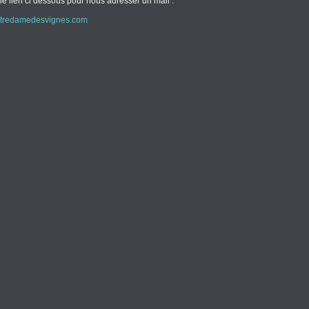
le lien ci dessous pour nous adresser un mail :
tredamedesvignes.com