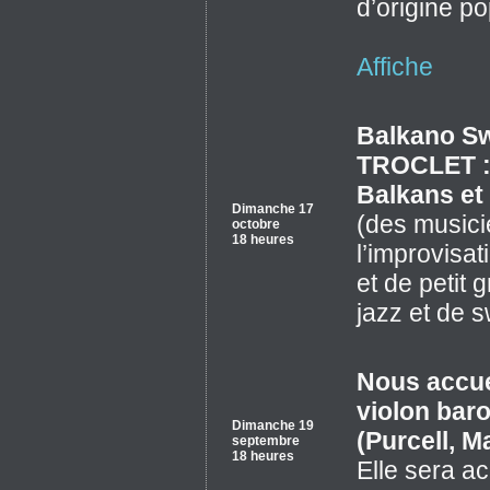
d’origine p
Affiche
Balkano Sw
TROCLET : 
Balkans et
Dimanche 17
(des musici
octobre
18 heures
l’improvisat
et de petit 
jazz et de 
Nous accuei
violon bar
Dimanche 19
(Purcell, Ma
septembre
18 heures
Elle sera 