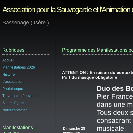
Association pour la Sauvegarde et l'Animation
Sassenage ( Isère )
Rubriques
Programme des Manifestations po
Accueil
Manifestations 2026
ATTENTION : En raison du contexte 
Histoire
Port du masque obligatoire
L'association
Duo des Bo
Photothèque
Pier-Frances
Travaux de rénovation
dans une mu
Situer l'Eglise
Nous contacter
Tous deux s
consacrant 
musicale.
Manifestations
Dimanche 28
passées
novembre