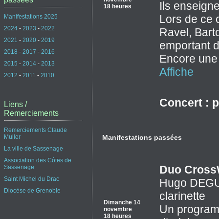
Ils enseign
18 heures
Lors de ce 
Manifestations 2025
2024
-
2023
-
2022
Ravel, Bart
2021
-
2020
-
2019
emportant d
2018
-
2017
-
2016
Encore une 
2015
-
2014
-
2013
Affiche
2012
-
2011
-
2010
Concert : p
Liens /
Remerciements
Remerciements Claude
Muller
Manifestations passées
La ville de Sassenage
Association des Côtes de
Duo Cross
Sassenage
Saint Michel du Drac
Hugo DEGUO
Diocèse de Grenoble
clarinette
Dimanche 14
Un program
novembre
18 heures