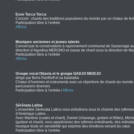
Esse Tocca Tocca
Concert : chants des traditions populaires du monde par un chœur de f
Participation libre à l’entrée
Affiche
Musiques anciennes et jeunes talents
Concert par le conservatoire à rayonnement communal de Sassenage ave
direction d’Agustina MERONO et classe de chant sous la direction de 
Participation libre à l’entrée
Affiche
Groupe vocal Ottavia et le groupe GADJO MEIDJO
dirigé par Boris Panfiloff et sa balalaika
Chœur d’hommes et instruments avec un répertoire de chants du monde. A
percussions diverses.
Participation libre à l’entrée /
Affiche
Sérénata Latina
L’ensemble Sérénata Latina vous entraînera sous le charme des rythmes e
d’Amérique Latine…
Avec Marlène (cuatro et chant), Daniel (charango, guitare et flûtes), Mi
(guitare et chant), vous apprécierez des rythmes entraînants, des mélodi
musique toute en sensibilité qui exprime des émotions venant du cœur.
Participation libre à l’entrée