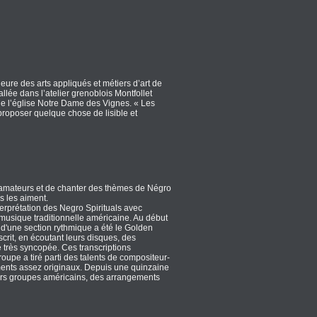
ieure des arts appliqués et métiers d’art de
allée dans l’atelier grenoblois Montfollet
x de l’église Notre Dame des Vignes. « Les
proposer quelque chose de lisible et
des amateurs et de chanter des thèmes de Négro
s les aiment.
terprétation des Negro Spirituals avec
musique traditionnelle américaine. Au début
d'une section rythmique a été le Golden
scrit, en écoutant leurs disques, des
 très syncopée. Ces transcriptions
upe a tiré parti des talents de compositeur-
ents assez originaux. Depuis une quinzaine
ivers groupes américains, des arrangements