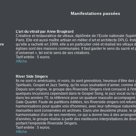
Manifestations passées
L’art du vitrail par Anne Brugirard
Créatrice et restauratrice de vitraux, diplômée de l’Ecole nationale Supér
Paris. Elle est aussi maître artisan en métier d’art et architecte DPLG. Inst
re
qu’elle a racheté en 1999, elle a en particulier créé et réalisé les vitrau
églises sont des maisons communales. Il faut garder le sens du sacré et 
d’universel », tel est le sens de ses créations.
Tarif entrée : 5 euros.
Affiche
River Side Singers
Ils ne sont ni américains, ni noirs, ils sont grenoblois, heureux d’être 
Spirituals, Gospel et Jazz Swing, qu’ils vous souhaitent d’aimer, comme il
Depuis son origine, le groupe des Riverside Singers s'est consacré à l'in
quelques incursions cependant dans le Gospel Song, le jazz vocal ou la 
dans les années 70, la référence pour un quatuor masculin accompagné 
Gate Quartet. Faute de partitions éditées, les Riverside singers ont retran
harmonisations pour quatre voix d'hommes, avec leur rythmique naturelle
manuelles sont conservées en archives. Dans une deuxième phase, le gro
harmonisateur d'un de ses membres, ce qui a donné lieu à des arrangem
d'années, le groupe réalise à partir des meilleures interprétations de d
portant l'empreinte Riverside Singers.
Tarif entrée : 5 euros.
Affiche