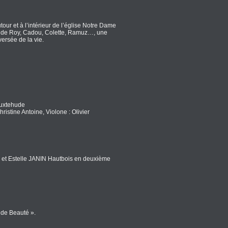
ur et à l’intérieur de l’église Notre Dame
laude Roy, Cadou, Colette, Ramuz…, une
versée de la vie.
Buxtehude
ristine Antoine, Violone : Olivier
 et Estelle JANIN Hautbois en deuxième
e de Beauté ».