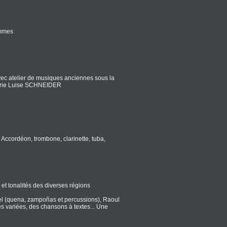
emmes
c atelier de musiques anciennes sous la
Marie Luise SCHNEIDER
ccordéon, trombone, clarinette, tuba,
t tonalités des diverses régions
chel (quena, zampoñas et percussions), Raoul
es variées, des chansons à textes... Une