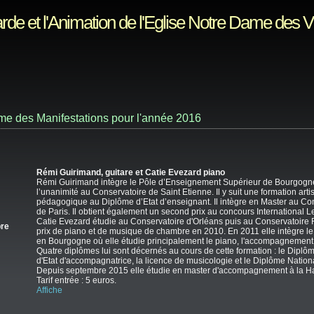
rde et l'Animation de l'Eglise Notre Dame des 
e des Manifestations pour l'année 2016
Rémi Guirimand, guitare et Catie Evezard piano
Rémi Guirimand intègre le Pôle d’Enseignement Supérieur de Bourgogn
l’unanimité au Conservatoire de Saint Etienne. Il y suit une formation arti
pédagogique au Diplôme d’Etat d’enseignant. Il intègre en Master au Co
de Paris. Il obtient également un second prix au concours International L
Catie Evezard étudie au Conservatoire d'Orléans puis au Conservatoire R
re
prix de piano et de musique de chambre en 2010. En 2011 elle intègre 
en Bourgogne où elle étudie principalement le piano, l'accompagnement
Quatre diplômes lui sont décernés au cours de cette formation : le Diplô
d'Etat d'accompagnatrice, la licence de musicologie et le Diplôme Natio
Depuis septembre 2015 elle étudie en master d'accompagnement à la H
Tarif entrée : 5 euros.
Affiche