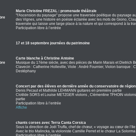
Marie Christine FREZAL : promenade théâtrale
"l'Ascension du paysage" propose une traversée poétique du paysage auto
bre
des Vignes, une histoire en poésie éclairée avec les mots de Giono, C
traversée qui laisse une large place à la nature et qui correspond à la tra
Participation libre à l’entrée
17 et 18 septembre journées du patrimoine
Carte blanche à Christine Antoine
bre
Musique du 17ème siècle, avec des pièces de Marin Marais et Dietrich 
Clavecin : Catherine Holleville, Viole : André Fournier, Violon baroque : Ch
Destéphany
Concert par des élèves en dernière année du conservatoire de région
Denis Pecaut et Mathilde LEHMANN guitares en première partie
Clotilde SORS et Louise METZGER violons , Clémentine TFHOIN violons
partie
Participation libre à l’entrée
Affiche
chants corses avec Terra Canta Corsica
Sous la direction de Joël Truffa, chef de chœur, « voyage au cœur de l’Il
Avec le trio Malincka, la violoniste Camille Perret et le chœur La Solorma
Participation libre à l’entrée