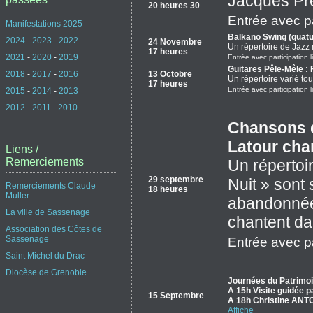
Jacques Pré
20 heures 30
Entrée avec pa
Manifestations 2025
Balkano Swing (quatu
2024
-
2023
-
2022
24 Novembre
Un répertoire de Jazz
17 heures
2021
-
2020
-
2019
Entrée avec participation l
Guitares Pêle-Mêle : 
13 Octobre
2018
-
2017
-
2016
Un répertoire varié tout
17 heures
Entrée avec participation l
2015
-
2014
-
2013
2012
-
2011
-
2010
Chansons de
Latour cha
Liens /
Remerciements
Un répertoi
29 septembre
Nuit » sont
Remerciements Claude
18 heures
Muller
abandonnées
La ville de Sassenage
chantent dan
Association des Côtes de
Sassenage
Entrée avec pa
Saint Michel du Drac
Diocèse de Grenoble
Journées du Patrimo
A 15h Visite guidée p
15 Septembre
A 18h Christine A
Affiche