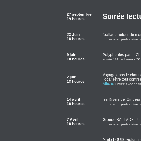
27 septembre
Soirée lect
19 heures
23 Juin
"ballade autour du mon
18 heures
Entrée avec participation l
9 juin
Polyphonies par le Ch
18 heures
entrée 10€, adhérents 5€
Voyage dans le chant 
2 juin
Toca" (être tout contre)
18 heures
Affiche
Entrée avec partic
14 avril
les Riverside Singers
18 heures
Entrée avec participation l
7 Avril
Groupe BALLADE, Je
18 heures
Entrée avec participation l
Maïté LOUIS, violon, 