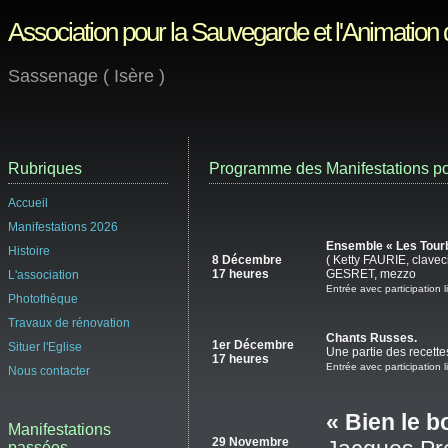
Association pour la Sauvegarde et l'Animation
Sassenage ( Isère )
Rubriques
Programme des Manifestations po
Accueil
Manifestations 2026
Ensemble « Les Tourb
Histoire
8 Décembre
( Ketty FAURIE, clave
17 heures
GESRET, mezzo
L'association
Entrée avec participation l
Photothèque
Travaux de rénovation
Chants Russes.
1er Décembre
Situer l'Eglise
Une partie des recettes
17 heures
Entrée avec participation l
Nous contacter
« Bien le 
Manifestations
29 Novembre
passées