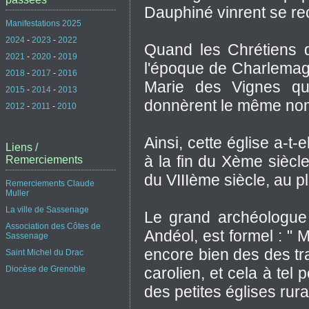
Dauphiné vinrent se recu
Manifestations 2025
2024
-
2023
-
2022
Quand les Chrétiens d
2021
-
2020
-
2019
l'époque de Charlemagne
2018
-
2017
-
2016
Marie des Vignes qu'i
2015
-
2014
-
2013
donnèrent le même no
2012
-
2011
-
2010
Ainsi, cette église a-t-
Liens /
à la fin du Xème siècl
Remerciements
du VIIIème siècle, au p
Remerciements Claude
Muller
La ville de Sassenage
Le grand archéologue
Association des Côtes de
Andéol, est formel : " M
Sassenage
encore bien des des trai
Saint Michel du Drac
Diocèse de Grenoble
carolien, et cela à te
des petites églises rur