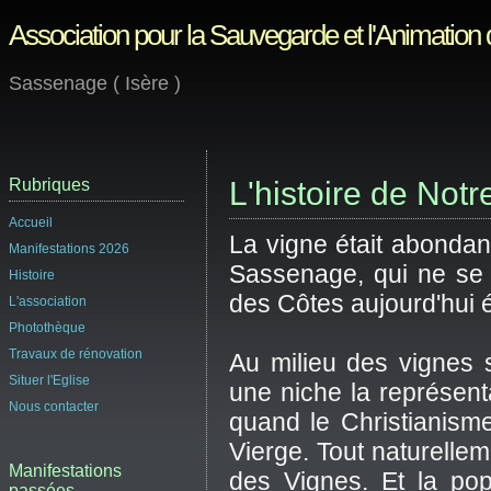
Association pour la Sauvegarde et l'Animation
Sassenage ( Isère )
Rubriques
L'histoire de Not
Accueil
La vigne était abondant
Manifestations 2026
Sassenage, qui ne se 
Histoire
des Côtes aujourd'hui é
L'association
Photothèque
Travaux de rénovation
Au milieu des vignes s
Situer l'Eglise
une niche la représenta
Nous contacter
quand le Christianisme
Vierge. Tout naturelle
Manifestations
des Vignes. Et la pop
passées