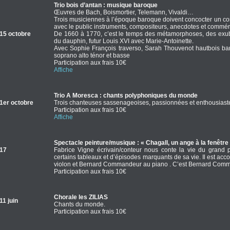
Trio bois d’antan : musique baroque
Œuvres de Bach, Boismortier, Telemann, Vivaldi…
Trois musiciennes à l’époque baroque doivent concocter un con
avec le public instruments, compositeurs, anecdotes et comm
15 octobre
De 1660 à 1770, c’est le temps des métamorphoses, des exu
du dauphin, futur Louis XVI avec Marie-Antoinette.
Avec Sophie François traverso, Sarah Thouvenot hautbois b
soprano alto ténor et basse
Participation aux frais 10€
Affiche
Trio A Moresca : chants polyphoniques du monde
1er octobre
Trois chanteuses sassenageoises, passionnées et enthousiast
Participation aux frais 10€
Affiche
Spectacle peinture/musique : « Chagall, un ange à la fenêtre
17
Fabrice Vigne écrivain/conteur nous conte la vie du grand p
certains tableaux et d’épisodes marquants de sa vie. Il est a
violon et Bernard Commandeur au piano . C’est Bernard Com
Participation aux frais 10€
Chorale les ZILIAS
1 juin
Chants du monde.
Participation aux frais 10€