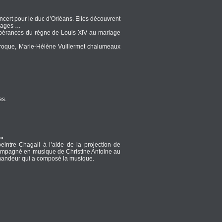
cert pour le duc d’Orléans. Elles découvrent
érages …
bérances du règne de Louis XIV au mariage
aroque, Marie-Hélène Vuillermet chalumeaux
es.
 »
eintre Chagall à l’aide de la projection de
ccompagné en musique de Christine Antoine au
mandeur qui a composé la musique.