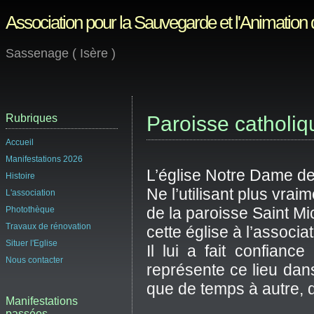
Association pour la Sauvegarde et l'Animation
Sassenage ( Isère )
Rubriques
Paroisse catholiq
Accueil
Manifestations 2026
L’église Notre Dame des
Histoire
Ne l’utilisant plus vra
L'association
de la paroisse Saint Mi
Photothèque
Travaux de rénovation
cette église à l’associat
Situer l'Eglise
Il lui a fait confianc
Nous contacter
représente ce lieu da
que de temps à autre, d
Manifestations
passées