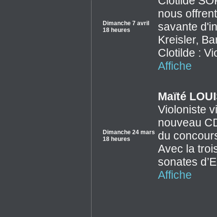
Clotilde S
nous offren
Dimanche 7 avril
savante d'i
18 heures
Kreisler, Ba
Clotilde : 
Affiche
Maïté LOU
Violoniste 
nouveau CD "
Dimanche 24 mars
du concours
18 heures
Avec la tro
sonates d’
Affiche