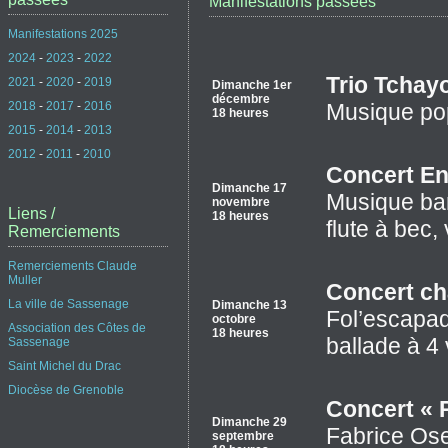
Manifestations passées
Manifestations 2025
2024
-
2023
-
2022
Trio Tchay
2021
-
2020
-
2019
Dimanche 1er
décembre
2018
-
2017
-
2016
Musique pop
18 heures
2015
-
2014
-
2013
2012
-
2011
-
2010
Concert En
Dimanche 17
Musique bar
novembre
Liens /
18 heures
flute à bec,
Remerciements
Remerciements Claude
Muller
Concert c
La ville de Sassenage
Dimanche 13
Fol’escapad
octobre
Association des Côtes de
18 heures
ballade à 4 
Sassenage
Saint Michel du Drac
Diocèse de Grenoble
Concert « 
Dimanche 29
Fabrice Ose
septembre