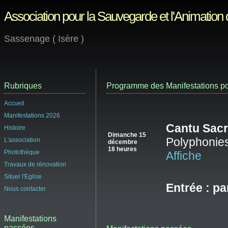
Association pour la Sauvegarde et l'Animation
Sassenage ( Isère )
Rubriques
Programme des Manifestations po
Accueil
Manifestations 2026
Cantu Sac
Histoire
Dimanche 15
Polyphonies
L'association
décembre
18 heures
Photothèque
Affiche
Travaux de rénovation
Situer l'Eglise
Entrée : pa
Nous contacter
Manifestations
passées