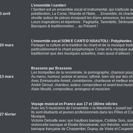
L’ensemble I santieri
I Sentieri est un ensemble vocal et instrumental, qui s'articule 
 avril
prédilection, La Corse, l'Irlande et l'Italie, ... Ensemble, ils chante
révolte autour de pièces évoquant les élans amoureux, les tourm
Leurs inspirations et répertoire : Paghjella, Tarentelle, Sérén
Baroques & traditionnelles ... au Présent !
L’ensemble vocal SONI E CANTI D'ARAUTOLI : Polyphonies 
20 mars
Partager la culture et la tradition du chant et de la musique tra
particulièrement le chant polyphonique Corse et la musique aut
traditionnel que des musiques actuelles, mais aussi d’ailleurs : 
Brassens par Brassens
Les trompettes de la renommée, le pornographe, chanson pour
13 mars
Au menu, humour, poésie et amour, rythmé, bien sûr par des cha
Avec Emmanuèle Amiell, comédienne, chanteuse et metteur e
André Giroud, chanteur, auteur, compositeur et avant tout musi
Alain Moullé, compositeur, arrangeur et musicien.
Voyage musical en France aux 17 et 18ème siècles
Avec les 5 musiciens de l’ensemble « la Mandorle » jouant sur
Ils sont étudiants et jeunes professionnels dans les Pôles et 
7 février
Musique.
Victoire Delnatte avec son hautbois baroque, Clotilde Sors, so
violoncelle baroque et Élodie Brzustowski, son théorbe, vont n
baroque française de Charpentier, Dupuy, de Visée et Couperin