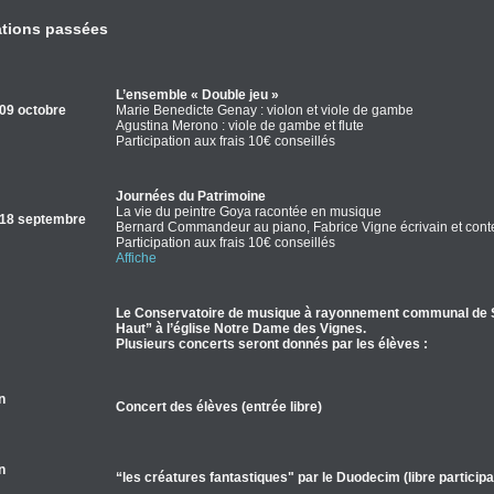
ations passées
L’ensemble « Double jeu »
09 octobre
Marie Benedicte Genay : violon et viole de gambe
Agustina Merono : viole de gambe et flute
Participation aux frais 10€ conseillés
Journées du Patrimoine
La vie du peintre Goya racontée en musique
18 septembre
Bernard Commandeur au piano, Fabrice Vigne écrivain et conteu
Participation aux frais 10€ conseillés
Affiche
Le Conservatoire de musique à rayonnement communal de Sas
Haut” à l’église Notre Dame des Vignes.
Plusieurs concerts seront donnés par les élèves :
n
Concert des élèves (entrée libre)
n
“les créatures fantastiques" par le Duodecim (libre participa