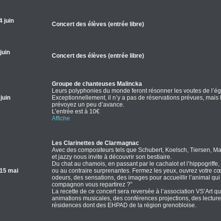
 juin
Concert des élèves (entrée libre)
juin
Concert des élèves (entrée libre)
Groupe de chanteuses Malincka
Leurs polyphonies du monde feront résonner les voutes de l’égl
juin
Exceptionnellement, il n’y a pas de réservations prévues, mais l
prévoyez un peu d’avance.
L’entrée est à 10€
Affiche
Les Clarinettes de Clarmagnac
Avec des compositeurs tels que Schubert, Koelsch, Tiersen, Mau
et jazzy nous invite à découvrir son bestiaire.
Du chat au chamois, en passant par le cachalot et l’hippogriffe
15 mai
ou au contraire surprenantes. Fermez les yeux, ouvrez votre cœu
odeurs, des sensations, des images pour accueillir l’animal qui
compagnon vous repartirez ?”
La recette de ce concert sera reversée à l’association VS’Art qu
animations musicales, des conférences projections, des lectures
résidences dont des EHPAD de la région grenobloise.