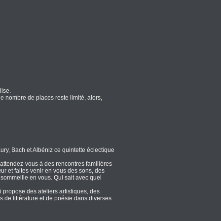
ise.
e nombre de places reste limité, alors,
ry, Bach et Albéniz ce quintette éclectique
, attendez-vous à des rencontres familières
r et faites venir en vous des sons, des
 sommeille en vous. Qui sait avec quel
i propose des ateliers artistiques, des
 de littérature et de poésie dans diverses