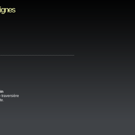
Vignes
in
 traversière
te.