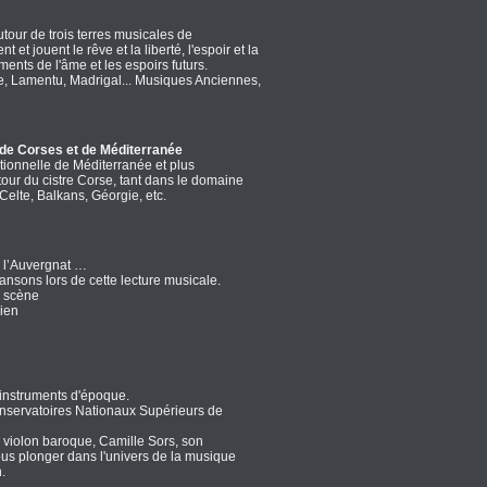
autour de trois terres musicales de
nt et jouent le rêve et la liberté, l'espoir et la
ents de l'âme et les espoirs futurs.
ade, Lamentu, Madrigal... Musiques Anciennes,
de Corses et de Méditerranée
ditionnelle de Méditerranée et plus
our du cistre Corse, tant dans le domaine
Celte, Balkans, Géorgie, etc.
 l’Auvergnat …
nsons lors de cette lecture musicale.
n scène
cien
 instruments d'époque.
Conservatoires Nationaux Supérieurs de
n violon baroque, Camille Sors, son
ous plonger dans l'univers de la musique
.